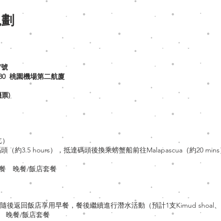
規劃
7號
:30 桃園機場第二航廈
機票)
潛2支）
3.5 hours），抵達碼頭後換乘螃蟹船前往Malapascua（約20 m
餐 晚餐/飯店套餐
鯊，隨後返回飯店享用早餐，餐後繼續進行潛水活動（預計1支Kimud shoal
 晚餐/飯店套餐