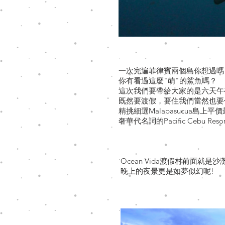
一次完遍菲律賓兩個島你想過嗎
你有看過這麼"萌"的鯊魚嗎？
這次我們要帶給大家的是六天午夜的超
既然要渡假，要住我們當然也要
精挑細選Malapasucua島上平價
奢華代名詞的Pacific Cebu Resor
Ocean Vida渡假村前面就是沙
晚上的夜景更是如夢似幻呢!