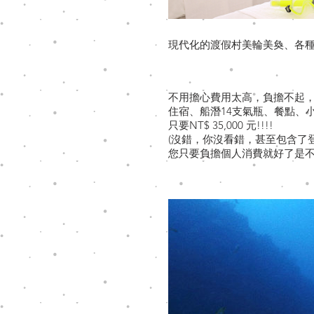
現代化的渡假村美輪美奐、各
不用擔心費用太高，負擔不起
住宿、船潛14支氣瓶、餐點、
只要NT$ 35,000 元!!!!
(沒錯，你沒看錯，甚至包含了登
您只要負擔個人消費就好了是不