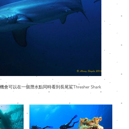
有機會可以在一個潛水點同時看到長尾鯊Thresher Shark