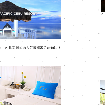
*2
以喔，如此美麗的地方怎麼能容許錯過呢！