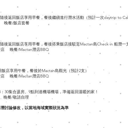
，隨後返回飯店享用早餐，餐後繼續進行潛水活動（預計一次daytrip to Calan
Q 晚餐/飯店套餐
，隨後返回飯店享用早餐，餐後搭乘飯店接駁至Mactan島Check in 船潛一支（預
店 晚餐/Mactan潛店BBQ
回飯店享用午餐，餐後於Mactan島觀光（預計2支）
店 晚餐/Mactan潛店BBQ
8：30集合退房、9點到達機場機場，準備返回溫暖的家！
 晚餐/敬請自理
導潛討論修改，以當地海域實際狀況為準