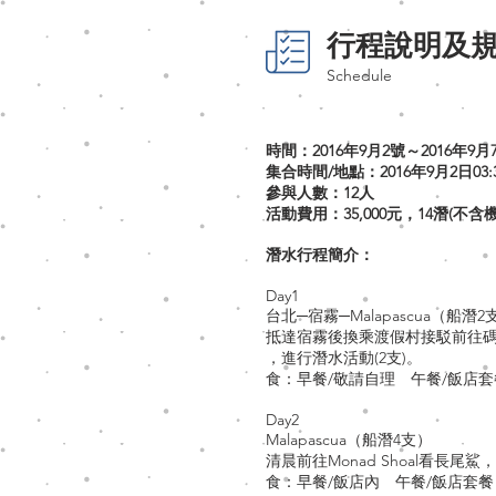
行程說明及
Schedule
時間：2016年9月2號～2016年9月
集合時間/地點：2016年9月2日03
參與人數：12人
活動費用：35,000元，14潛(不含
潛水行程簡介：
Day1
台北─宿霧─Malapascua（船
抵達宿霧後換乘渡假村接駁前往碼頭（約
，進行潛水活動(2支)。
食：早餐/敬請自理 午餐/飯店套
Day2
Malapascua（船潛4支）
清晨前往Monad Shoal看長尾
食：早餐/飯店內 午餐/飯店套餐