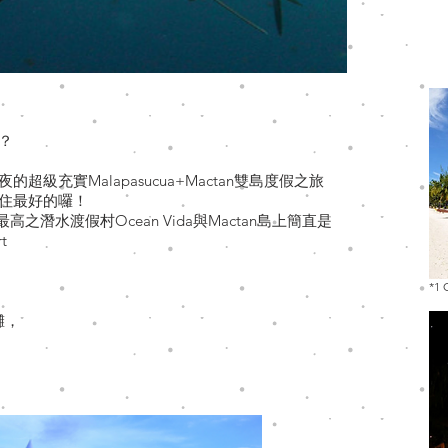
？
級充實Malapasucua+Mactan雙島度假之旅
住最好的囉！
最高之潛水渡假村Ocean Vida與Mactan島上簡直是
t
*1
灘，