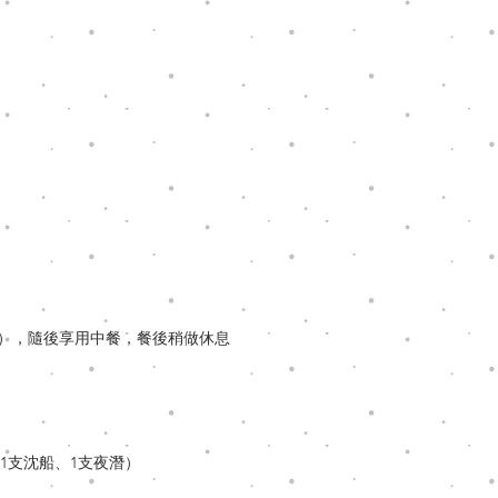
ins），隨後享用中餐，餐後稍做休息
、1支沈船、1支夜潛）