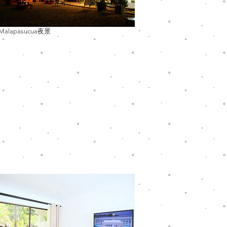
 Malapasucua夜景