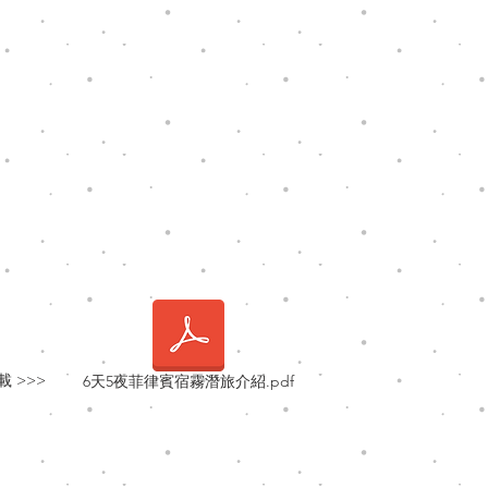
 >>>
6天5夜菲律賓宿霧潛旅介紹.pdf