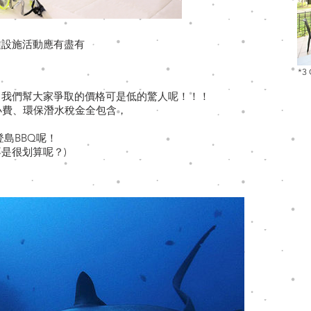
種設施活動應有盡有
*3
，我們幫大家爭取的價格可是低的驚人呢！！！
小費、環保潛水稅金全包含，
島BBQ呢！
是很划算呢？)