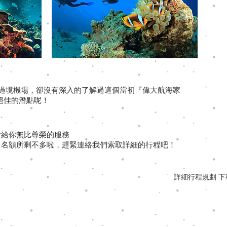
只有過境機場，卻沒有深入的了解過這個當初『偉大航海家
絕佳的潛點呢！
會給你無比尊榮的服務
，名額所剩不多啦，趕緊連絡我們索取詳細的行程吧！
詳細行程規劃 下載