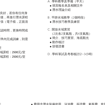
A . 學科教學及準備（半天）
● 填寫報名表及相關文件
● 潛水理論介紹
況良好，若你有任何身
准後，再進行潛水課程
B . 平靜水域教學（2個時段）
一張（電子檔，正面清
● 潛水技巧教學及練習
C . 開放水域實習
確認時間，更換時間或
（2次各2支氣瓶，共4支氣瓶）
之
● 簡介、技巧實習、海底觀光
標準內完成訓練，則需
● 動作檢討
● 頒發證書
堂
課程：2500元/堂
D . 學科筆試及考卷檢討(2~3小時)
域課程：2500元/堂
● 費用含潛水裝備使用、泳池費、簽證費、氣瓶費、套
元