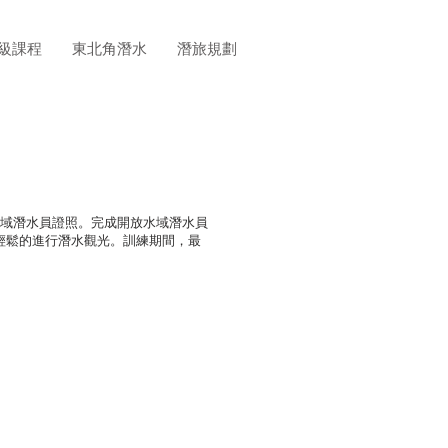
級課程
東北角潛水
潛旅規劃
開放水域潛水員證照。完成開放水域潛水員
輕鬆的進行潛水觀光。訓練期間，最