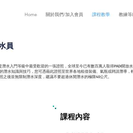
Home
關於我們/加入會員
課程教學
教練等
潛水員
開放水域潛水是潛水入門等級中最受歡迎的一張證照，全球至今已有數百萬人取得PADI
的潛水知識與技巧，您可憑藉此證照至世界各地租借裝備、氣瓶或聘請潛導，
證照之後並無限制潛水深度，建議不要超過休閒潛水的極限40公尺。
課程內容