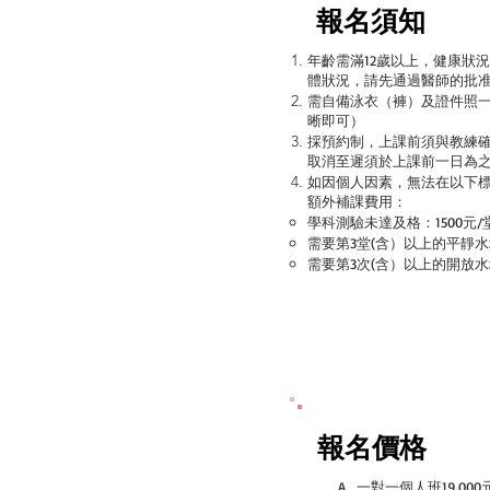
報名須知
年齡需滿12歲以上，健康狀
體狀況，請先通過醫師的批
需自備泳衣（褲）及證件照
晰即可）
採預約制，上課前須與教練
取消至遲須於上課前一日為
如因個人因素，無法在以下
額外補課費用：
​學科測驗未達及格：1500元/
需要第3堂(含）以上的平靜水域
​需要第3次(含）以上的開放水
報名價格
A . 一對一個人班19,000