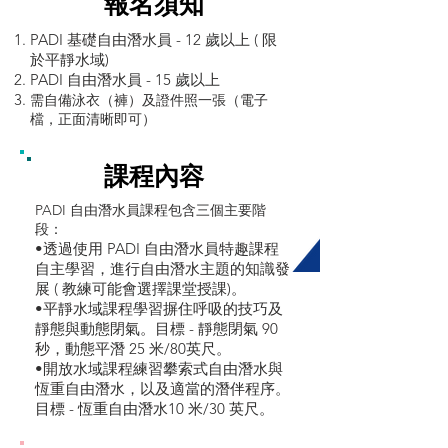
報名須知
PADI 基礎自由潛水員 - 12 歲以上 ( 限
於平靜水域)
PADI 自由潛水員 - 15 歲以上
需自備泳衣（褲）及證件照一張（電子
檔，正面清晰即可）
課程內容
PADI 自由潛水員課程包含三個主要階
段：
•透過使用 PADI 自由潛水員特趣課程
自主學習，進行自由潛水主題的知識發
展 ( 教練可能會選擇課堂授課)。
•平靜水域課程學習摒住呼吸的技巧及
靜態與動態閉氣。目標 - 靜態閉氣 90
秒，動態平潛 25 米/80英尺。
•開放水域課程練習攀索式自由潛水與
恆重自由潛水，以及適當的潛伴程序。
目標 - 恆重自由潛水10 米/30 英尺。