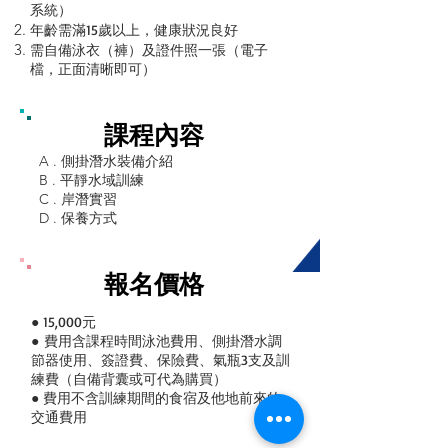
系統）
年齡需滿15歲以上，健康狀況良好
需自備泳衣（褲）及證件照一張（電子
檔，正面清晰即可）
課程內容
A . 側掛潛水裝備
介紹
B . 平靜水域訓練
C . 岸潛實習
D . 保養方式
報名價格
● 15,000元
●
費用含課程時間泳池費用、側掛潛水調
節器使用、簽證費、保險費、氣瓶3支及訓
練費（自備背囊或可代為購買）
● 費用不含訓練期間的食宿及他地前來的
交通費用