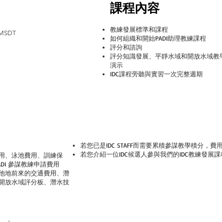
課程內容
教練發展標準和課程
SDT
如何組織和開始PADI助理教練課程
評分和諮詢
評分知識發展、平靜水域和開放水域教
演示
IDC課程旁聽與實習一次完整週期
若您已是IDC STAFF而需要累積參謀教學積分，費用
​若您介紹一位IDC候選人參與我們的IDC教練發
用、泳池費用、訓練保
ADI 參謀教練申請費用
他地前來的交通費用、潛
開放水域評分板、潛水技