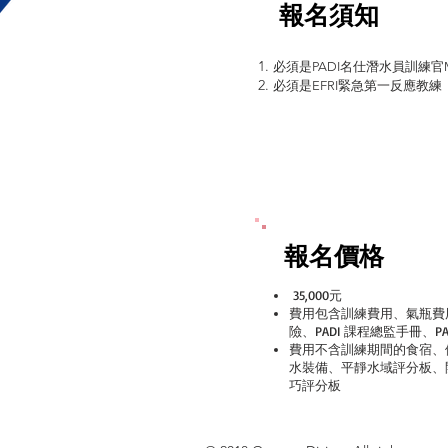
報名須知
必須是PADI名仕潛水員訓練官M
必須是EFRI緊急第一反應教練
報名價格
35,000元
費用包含訓練費用、氣瓶費
險、PADI 課程總監手冊、P
費用不含訓練期間的食宿、
水裝備、平靜水域評分板、
巧評分板