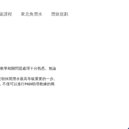
級課程
東北角潛水
潛旅規劃
範及教學相關問題處理十分熟悉。無論
也是朝休閒潛水最高等級重要的一步。
不僅可以進行PADI助理教練的獨