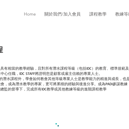
Home
關於我們/加入會員
課程教學
教練等
程
格代表已具有相當的教學經驗，且對所有潛水課程等級（包括IDC）的教育、標準規
心任職，IDC STAFF將證明您是顧客或雇主信賴的專業人士。
一般等級的潛水課程外，學會如何教會其他等級專業人士是教學能力的精進與成長，
會，成為潛水教學的專家，更可將累積的經驗與後進分享。成為PADI參謀教練，
程總監的督導下，完成所有IDC教學或其他教練等級的進階課程教學