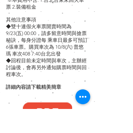
※本費⽤不含: 1.台北­台東來回⽕⾞
票 2.裝備租⾦
其他注意事項
◆雙⼗連假⽕⾞票開賣時間為
9/23(五) 00:00，請多留意時間與搶票
秘訣，每⾝分證每 乘⾞⽇最多可預訂
6張⾞票。購買⾞次為 10/8(六) 普悠
瑪 ⾞次408 7:40台北出發
◆回程⽬前未定時間與⾞次，主辦經
討論後，會再另外通知購票時間與回
程⾞次。
詳細內容請下載精美簡章​