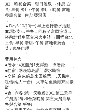
⽀)→晚餐合菜→朝⽇溫泉 →休息 △
⾷: 早餐 潛店/ 午餐 潛店 / 晚餐 當地
餐廳合菜 住:諾亞潛店
▲Day3 10/10(⼀) 早上進⾏潛⽔活動
(船潛2⽀)→午餐→回程⾄富岡漁港→
搭乘計程⾞⾄台東⽕⾞站 →回程台北
△⾷: 早餐 潛店/ 午餐 當地餐廳合
菜 / 晚餐⾃理
費⽤包含
●潛⽔ : 4⽀船潛1⽀岸潛、導潛費
●住宿 : 兩晚綠島諾亞潛⽔民宿
●交通 :台東綠島來回船票、3天機⾞
租借(兩⼈⼀台)、⽕⾞站⾄漁港來回接
駁
●⾷ : 六餐 (第⼀天晚餐BBQ.第⼆天早
午潛店2餐和合菜晚餐.第三天潛店早
餐與合菜 午餐)