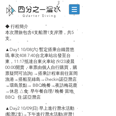
◆ ⾏程簡介
本次潛旅包含4⽀船潛1⽀岸潛，共5
⽀。
▲Day1 10/08(六) 暫定搭乘台鐵普悠
瑪 ⾞次408 7:40台北⾞站出發⾄台
東，11:17抵達台東⽕⾞站 (9/23凌晨
00:00開賣，⾞票由個⼈⾃⾏購買，購
票疑問可洽詢) →搭乘計程⾞前往富岡
漁港→搭船⾄綠島→check­in諾亞潛店
→環島景點→ BBQ晚餐→夜訪梅花⿅
→休息 △⾷: 早午餐⾃理/ 晚餐 當地
BBQ 住:諾亞潛店
▲Day2 10/09(⽇) 早上進⾏潛⽔活動
(船潛2⽀)→下午進⾏潛⽔活動(岸潛1